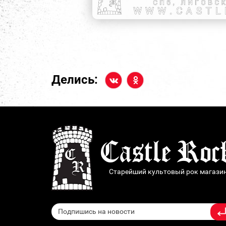
Делись:
Старейший культовый рок магази