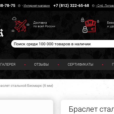
38-78-75
+7 (812) 322-65-68
-
Интернет-магазин
-
Спб. Лигов
Доставка
Безо
по всей России
и уд
ГАЛЕРЕЯ
ОТЗЫВЫ
СЕРТИФИКАТЫ
аслет стальной Бисмарк (6 мм)
Браслет ста