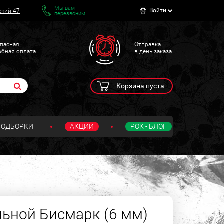
Мы вам
Войти
ский 47
перезвоним
пасная
Отправка
обная оплата
в день заказа
Корзина пуста
ПОДБОРКИ
АКЦИИ
РОК - БЛОГ
льной Бисмарк (6 мм)