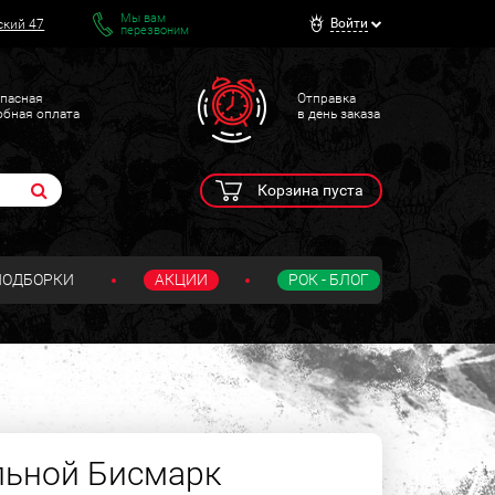
Мы вам
Войти
ский 47
перезвоним
пасная
Отправка
обная оплата
в день заказа
Корзина пуста
ПОДБОРКИ
АКЦИИ
РОК - БЛОГ
льной Бисмарк