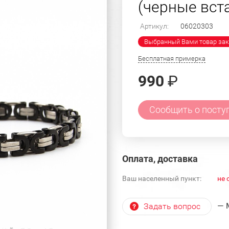
(черные вста
Артикул:
06020303
Выбранный Вами товар зак
Бесплатная примерка
990
₽
Сообщить о посту
Оплата, доставка
Ваш населенный пункт:
не 
— 
Задать вопрос