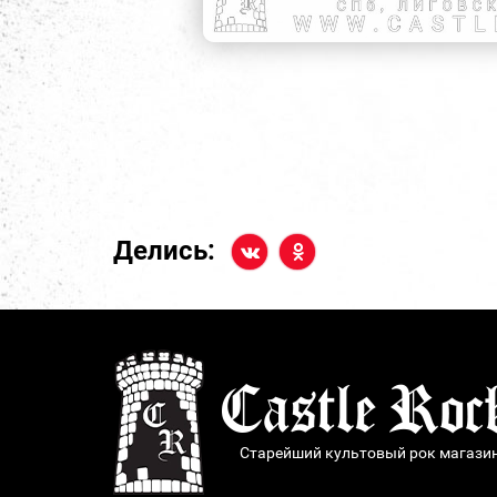
Делись:
Старейший культовый рок магази