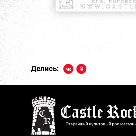
Делись:
Старейший культовый рок магази