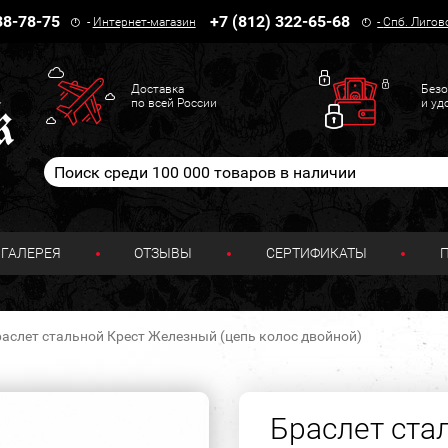
38-78-75
+7 (812) 322-65-68
-
Интернет-магазин
-
Спб. Лигов
Доставка
Безо
по всей России
и уд
ГАЛЕРЕЯ
ОТЗЫВЫ
СЕРТИФИКАТЫ
аслет стальной Крест Железный (цепь колос двойной)
Браслет ста