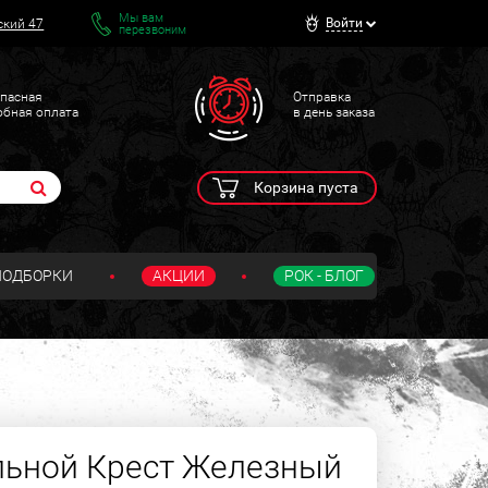
Мы вам
Войти
ский 47
перезвоним
пасная
Отправка
обная оплата
в день заказа
Корзина пуста
ПОДБОРКИ
АКЦИИ
РОК - БЛОГ
льной Крест Железный