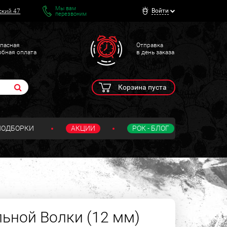
Мы вам
Войти
ский 47
перезвоним
пасная
Отправка
обная оплата
в день заказа
Корзина пуста
ПОДБОРКИ
АКЦИИ
РОК - БЛОГ
льной Волки (12 мм)