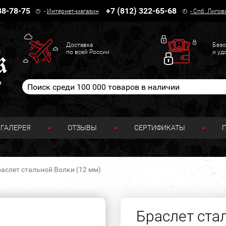
38-78-75
+7 (812) 322-65-68
-
Интернет-магазин
-
Спб. Лигов
Доставка
Безо
по всей России
и уд
н
ГАЛЕРЕЯ
ОТЗЫВЫ
СЕРТИФИКАТЫ
аслет стальной Волки (12 мм)
Браслет ста