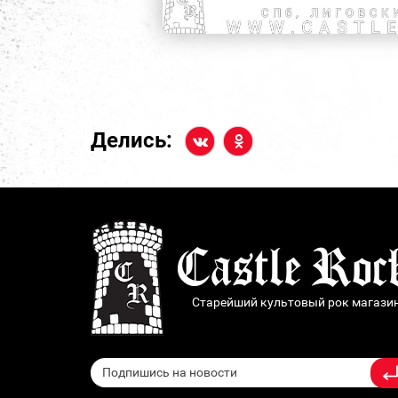
Делись:
Старейший культовый рок магази