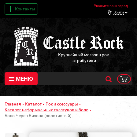
Укажите ваш город
Контакты
Войти
Крупнейший магазин рок-
атрибутики
МЕНЮ
Главная
Каталог
Рок аксессуары
Каталог неформальных галстуков и боло
Боло Череп Бизона (золотистый)