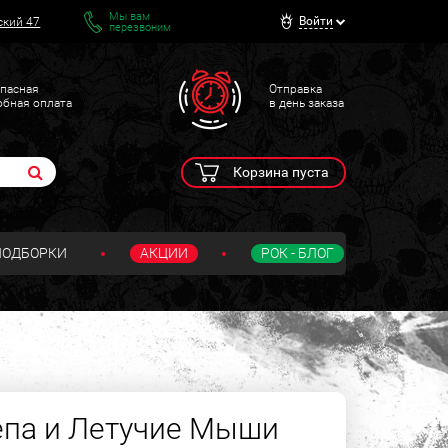
Мы вам
Войти
ский 47
перезвоним
пасная
Отправка
обная оплата
в день заказа
Корзина пуста
ПОДБОРКИ
АКЦИИ
РОК - БЛОГ
епа и Летучие Мыши