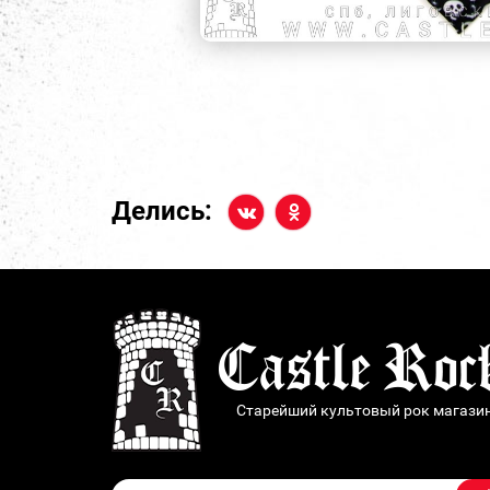
Делись:
Старейший культовый рок магази