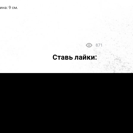
на: 9 см.
871
Ставь лайки: