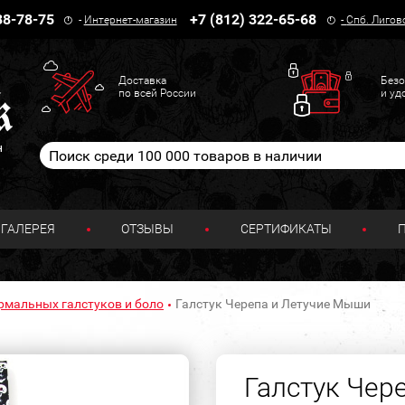
38-78-75
+7 (812) 322-65-68
-
Интернет-магазин
-
Спб. Лигов
Доставка
Безо
по всей России
и уд
н
ГАЛЕРЕЯ
ОТЗЫВЫ
СЕРТИФИКАТЫ
рмальных галстуков и боло
Галстук Черепа и Летучие Мыши
Галстук Чер