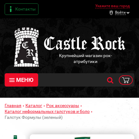
Укажите ваш город
Контакты
Войти
Крупнейший магазин рок-
атрибутики
МЕНЮ
Главная
Каталог
Рок аксессуары
Каталог неформальных галстуков и боло
Галстук Формулы (зеленый)