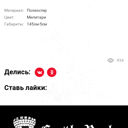
Материал:
Полиэстер
Цвет:
Милитари
Габариты:
145см-5см
934
Делись:
Ставь лайки: