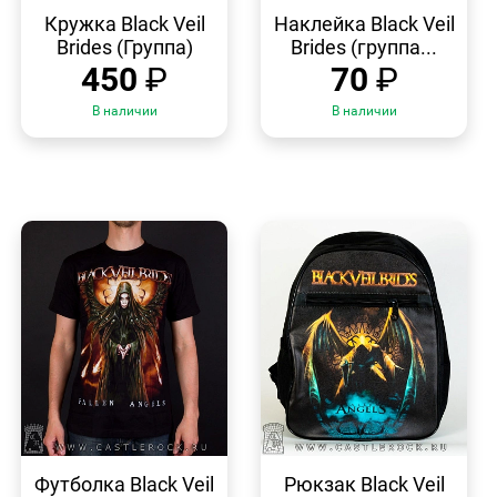
БЫСТРЫЙ
БЫСТРЫЙ
ПРОСМОТР
ПРОСМОТР
Кружка Black Veil
Наклейка Black Veil
Brides (Группа)
Brides (группа...
450
₽
70
₽
В наличии
В наличии
БЫСТРЫЙ
БЫСТРЫЙ
ПРОСМОТР
ПРОСМОТР
Футболка Black Veil
Рюкзак Black Veil