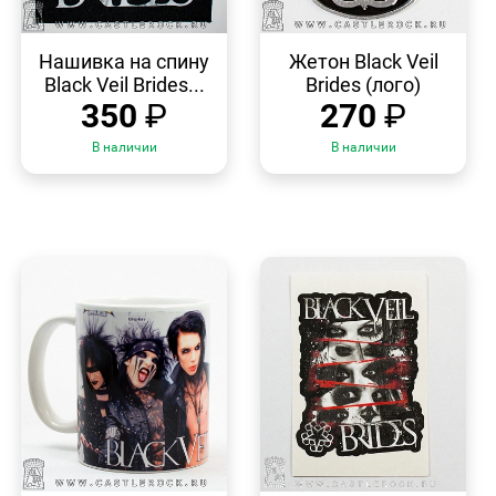
БЫСТРЫЙ
БЫСТРЫЙ
ПРОСМОТР
ПРОСМОТР
Нашивка на спину
Жетон Black Veil
Black Veil Brides...
Brides (лого)
350
₽
270
₽
В наличии
В наличии