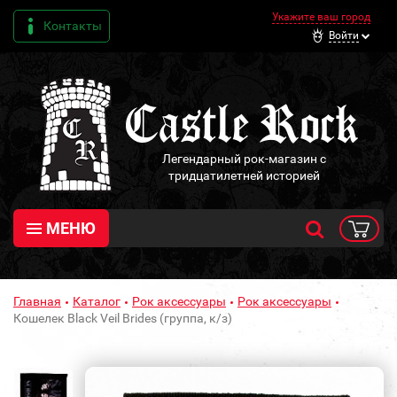
Укажите ваш город
Контакты
Войти
Легендарный рок-магазин с
тридцатилетней историей
МЕНЮ
Главная
Каталог
Рок аксессуары
Рок аксессуары
Кошелек Black Veil Brides (группа, к/з)