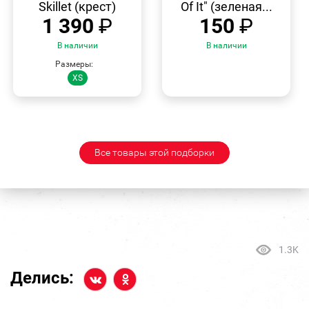
Skillet (крест)
Of It" (зеленая...
1 390
₽
150
₽
В наличии
В наличии
Размеры:
XS
Все товары этой подборки
1.3K
Делись: