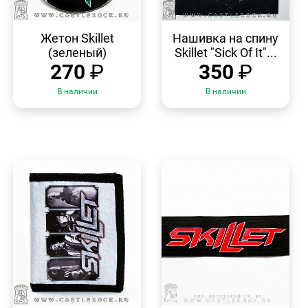
БЫСТРЫЙ
БЫСТРЫЙ
ПРОСМОТР
ПРОСМОТР
Жетон Skillet
Нашивка на спину
(зеленый)
Skillet "Sick Of It"...
270
₽
350
₽
В наличии
В наличии