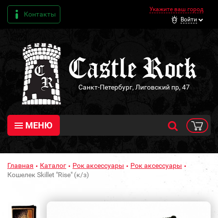
Укажите ваш город
Контакты
Войти
Санкт-Петербург, Лиговский пр, 47
МЕНЮ
Главная
Каталог
Рок аксессуары
Рок аксессуары
Кошелек Skillet "Rise" (к/з)