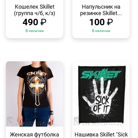
БЫСТРЫЙ
БЫСТРЫЙ
ПРОСМОТР
ПРОСМОТР
Кошелек Skillet
Напульсник на
(группа ч/б, к/з)
резинке Skillet...
490
₽
100
₽
В наличии
В наличии
БЫСТРЫЙ
БЫСТРЫЙ
ПРОСМОТР
ПРОСМОТР
Женская футболка
Нашивка Skillet "Sick