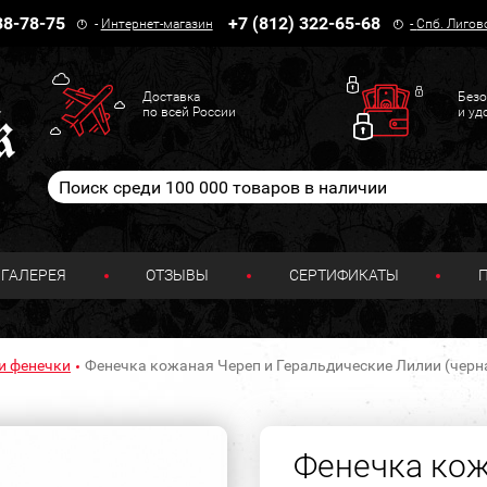
38-78-75
+7 (812) 322-65-68
-
Интернет-магазин
-
Спб. Лигов
Доставка
Безо
по всей России
и уд
ГАЛЕРЕЯ
ОТЗЫВЫ
СЕРТИФИКАТЫ
и фенечки
Фенечка кожаная Череп и Геральдические Лилии (черн
Фенечка кож