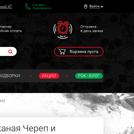
Мы вам
Войти
ский 47
перезвоним
пасная
Отправка
обная оплата
в день заказа
Корзина пуста
ПОДБОРКИ
АКЦИИ
РОК - БЛОГ
ая)
аная Череп и