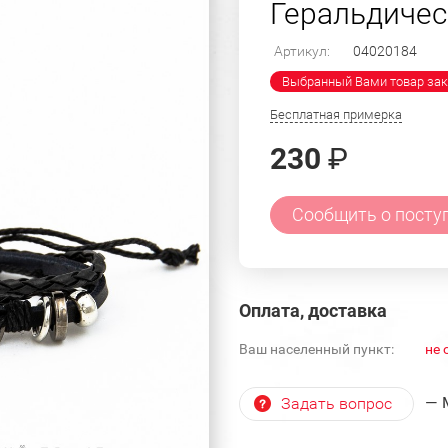
Геральдичес
Артикул:
04020184
Выбранный Вами товар зак
Бесплатная примерка
230
₽
Сообщить о посту
Оплата, доставка
Ваш населенный пункт:
не 
— 
Задать вопрос