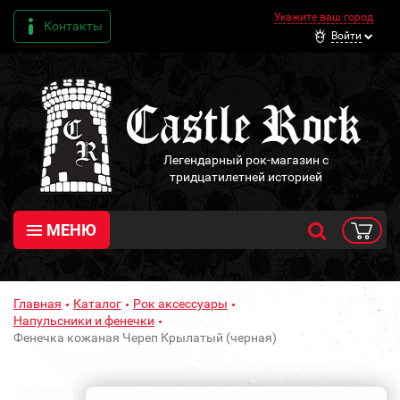
Укажите ваш город
Контакты
Войти
Легендарный рок-магазин с
тридцатилетней историей
МЕНЮ
Главная
Каталог
Рок аксессуары
Напульсники и фенечки
Фенечка кожаная Череп Крылатый (черная)