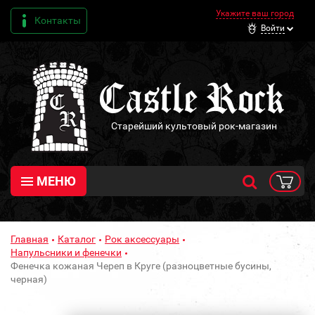
Укажите ваш город
Контакты
Войти
Старейший культовый рок-магазин
МЕНЮ
Главная
Каталог
Рок аксессуары
Напульсники и фенечки
Фенечка кожаная Череп в Круге (разноцветные бусины,
черная)