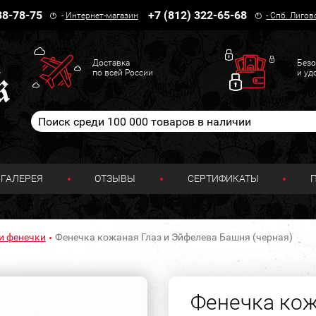
38-78-75
+7 (812) 322-65-68
-
Интернет-магазин
-
Спб. Лигов
Доставка
Безо
по всей России
и уд
ГАЛЕРЕЯ
ОТЗЫВЫ
СЕРТИФИКАТЫ
и фенечки
Фенечка кожаная Глаз и Эйфелева Башня (черная)
Фенечка кож