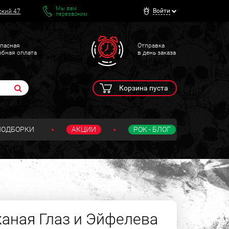
Мы вам
Войти
ский 47
перезвоним
пасная
Отправка
обная оплата
в день заказа
Корзина пуста
ПОДБОРКИ
АКЦИИ
РОК - БЛОГ
аная Глаз и Эйфелева