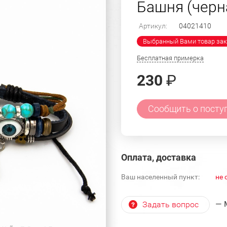
Башня (черн
Артикул:
04021410
Выбранный Вами товар зак
Бесплатная примерка
230
₽
Сообщить о посту
Оплата, доставка
Ваш населенный пункт:
не 
— 
Задать вопрос