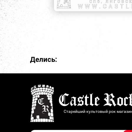
Делись:
Старейший культовый рок магази