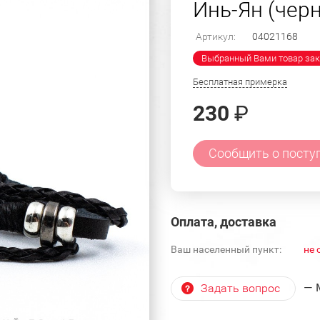
Инь-Ян (чер
Артикул:
04021168
Выбранный Вами товар зак
Бесплатная примерка
230
₽
Сообщить о посту
Оплата, доставка
Ваш населенный пункт:
не 
— 
Задать вопрос