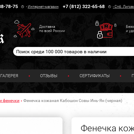
38-78-75
+7 (812) 322-65-68
-
Интернет-магазин
-
Спб. Лигов
Доставка
Безо
по всей России
и уд
ГАЛЕРЕЯ
ОТЗЫВЫ
СЕРТИФИКАТЫ
и фенечки
Фенечка кожаная Кабошон Совы Инь-Ян (черная)
Фенечка ко