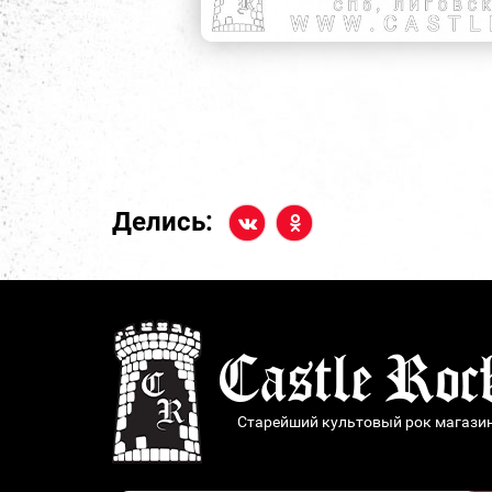
Делись:
Старейший культовый рок магази