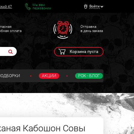
Мы вам
Войти
ский 47
перезвоним
пасная
Отправка
обная оплата
в день заказа
Корзина пуста
ПОДБОРКИ
АКЦИИ
РОК - БЛОГ
жаная Кабошон Совы