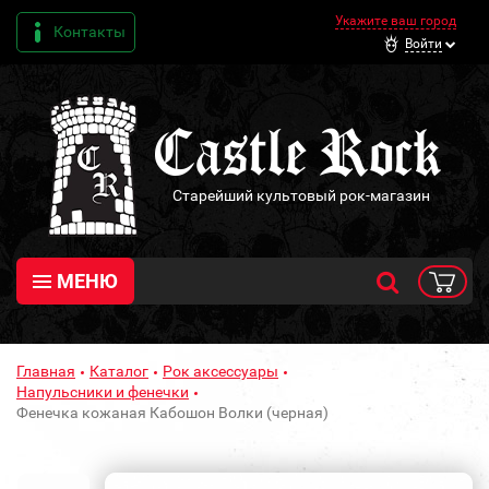
Укажите ваш город
Контакты
Войти
Старейший культовый рок-магазин
МЕНЮ
Главная
Каталог
Рок аксессуары
Напульсники и фенечки
Фенечка кожаная Кабошон Волки (черная)