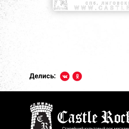
Делись:
Старейший культовый рок магази