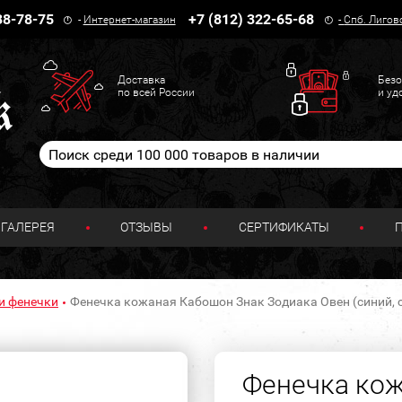
38-78-75
+7 (812) 322-65-68
-
Интернет-магазин
-
Спб. Лигов
Доставка
Безо
по всей России
и уд
ГАЛЕРЕЯ
ОТЗЫВЫ
СЕРТИФИКАТЫ
и фенечки
Фенечка кожаная Кабошон Знак Зодиака Овен (синий, с
Фенечка ко