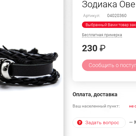
Зодиака Овен
Артикул:
04020360
Выбранный Вами товар зак
Бесплатная примерка
230
₽
Сообщить о посту
Оплата, доставка
Ваш населенный пункт:
не 
— 
Задать вопрос