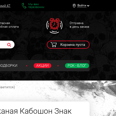
Мы вам
Войти
ский 47
перезвоним
пасная
Отправка
обная оплата
в день заказа
Корзина пуста
ПОДБОРКИ
АКЦИИ
РОК - БЛОГ
ветится)
жаная Кабошон Знак