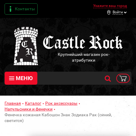
Укажите ваш город
Контакты
Войти
Крупнейший магазин рок-
атрибутики
МЕНЮ
Главная
Каталог
Рок аксессуары
Напульсники и фенечки
Фенечка кожаная Кабошон Знак Зодиака Рак (синий,
светится)