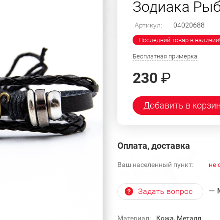
Зодиака Рыб
Артикул:
04020688
Последний товар в наличии
Бесплатная примерка
230
₽
Добавить в корзи
Оплата, доставка
Ваш населенный пункт:
не 
— 
Задать вопрос
Материал:
Кожа, Металл