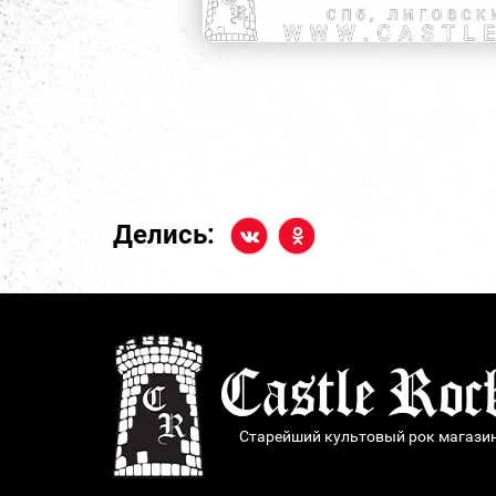
Делись:
Старейший культовый рок магази