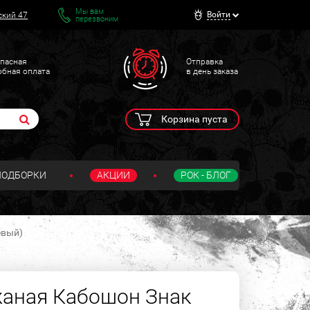
Мы вам
Войти
ский 47
перезвоним
пасная
Отправка
обная оплата
в день заказа
Корзина пуста
ПОДБОРКИ
АКЦИИ
РОК - БЛОГ
евый)
жаная Кабошон Знак