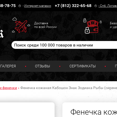
38-78-75
+7 (812) 322-65-68
-
Интернет-магазин
-
Спб. Лигов
Доставка
Безо
по всей России
и уд
ГАЛЕРЕЯ
ОТЗЫВЫ
СЕРТИФИКАТЫ
и фенечки
Фенечка кожаная Кабошон Знак Зодиака Рыбы (сирен
Фенечка ко