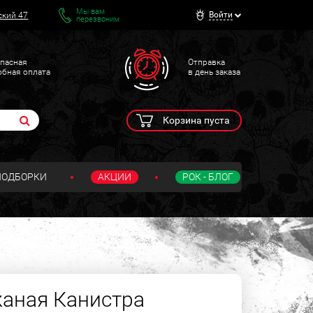
Мы вам
Войти
ский 47
перезвоним
пасная
Отправка
обная оплата
в день заказа
Корзина пуста
ПОДБОРКИ
АКЦИИ
РОК - БЛОГ
аная Канистра