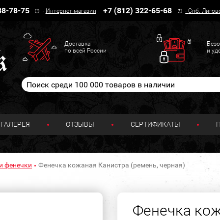
38-78-75
+7 (812) 322-65-68
-
Интернет-магазин
-
Спб. Лигов
Доставка
Безо
по всей России
и уд
ГАЛЕРЕЯ
ОТЗЫВЫ
СЕРТИФИКАТЫ
и фенечки
Фенечка кожаная Канистра (ремень, черная)
Фенечка кож