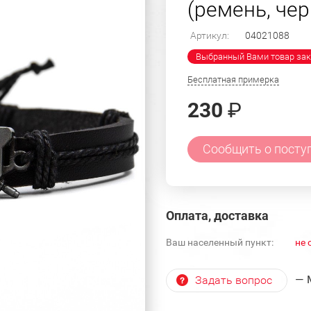
(ремень, чер
Артикул:
04021088
Выбранный Вами товар зак
Бесплатная примерка
230
₽
Сообщить о посту
Оплата, доставка
Ваш населенный пункт:
не 
— 
Задать вопрос