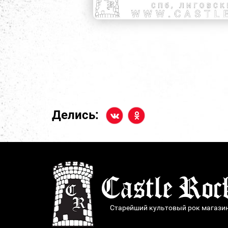
Делись:
Старейший культовый рок магази