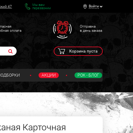
Мы вам
Войти
ский 47
перезвоним
пасная
Отправка
обная оплата
в день заказа
Корзина пуста
ПОДБОРКИ
АКЦИИ
РОК - БЛОГ
аная Карточная