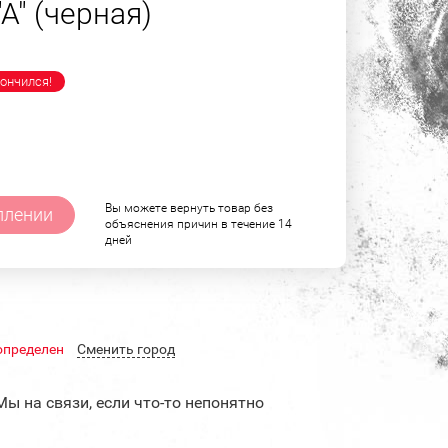
А" (черная)
ончился!
Вы можете вернуть товар без
плении
объяснения причин в течение 14
дней
определен
Cменить город
Мы на связи, если что-то непонятно