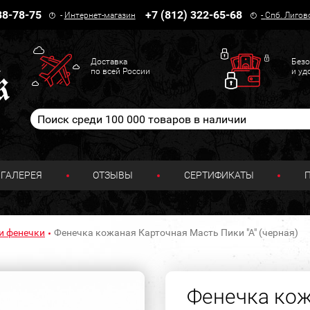
38-78-75
+7 (812) 322-65-68
-
Интернет-магазин
-
Спб. Лигов
Доставка
Безо
по всей России
и уд
ГАЛЕРЕЯ
ОТЗЫВЫ
СЕРТИФИКАТЫ
и фенечки
Фенечка кожаная Карточная Масть Пики "А" (черная)
Фенечка кож