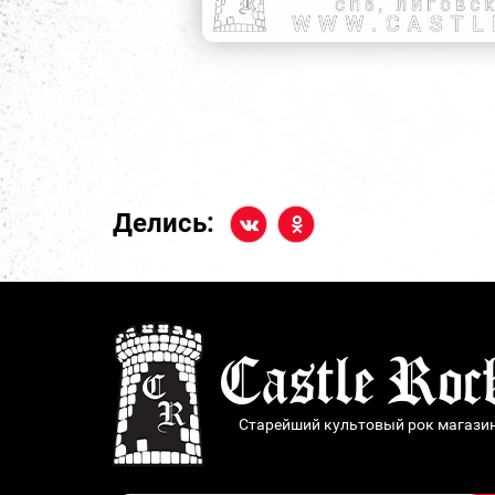
Делись:
Старейший культовый рок магази