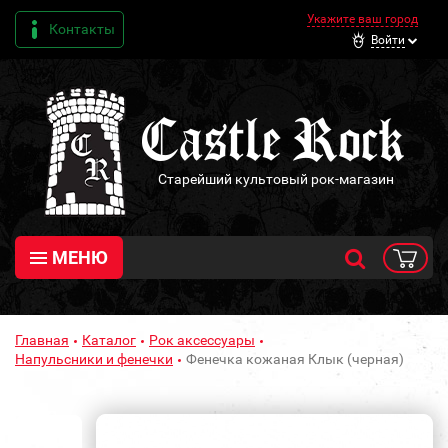
Укажите ваш город
Контакты
Войти
Старейший культовый рок-магазин
МЕНЮ
Главная
Каталог
Рок аксессуары
Напульсники и фенечки
Фенечка кожаная Клык (черная)