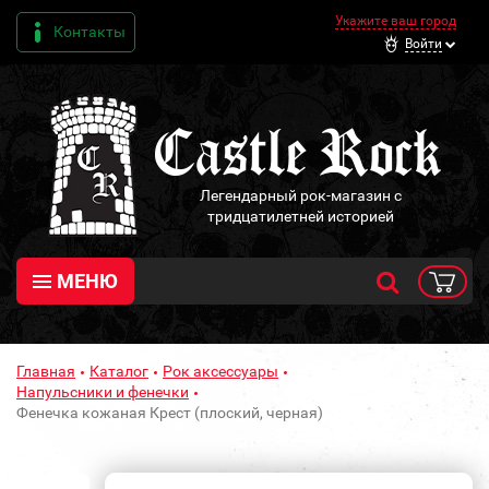
Укажите ваш город
Контакты
Войти
Легендарный рок-магазин с
тридцатилетней историей
МЕНЮ
Главная
Каталог
Рок аксессуары
Напульсники и фенечки
Фенечка кожаная Крест (плоский, черная)