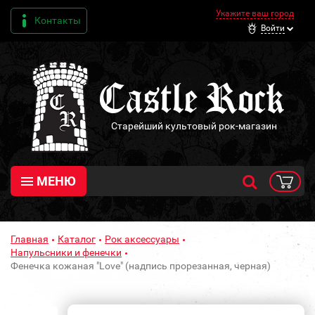
Укажите ваш город
Контакты
Войти
Старейший культовый рок-магазин
МЕНЮ
Главная
Каталог
Рок аксессуары
Напульсники и фенечки
Фенечка кожаная "Love" (надпись прорезанная, черная)