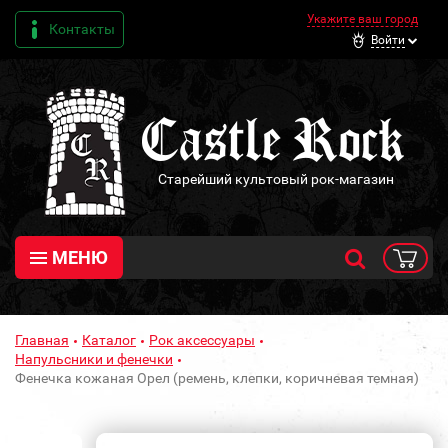
Укажите ваш город
Контакты
Войти
Старейший культовый рок-магазин
МЕНЮ
Главная
Каталог
Рок аксессуары
Напульсники и фенечки
Фенечка кожаная Орел (ремень, клепки, коричневая темная)