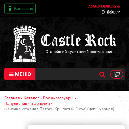
Укажите ваш город
Контакты
Войти
Старейший культовый рок-магазин
МЕНЮ
Главная
Каталог
Рок аксессуары
Напульсники и фенечки
Фенечка кожаная Патрон Крылатый "Love" (цепь, черная)