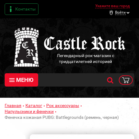
Укажите ваш город
Контакты
Войти
Легендарный рок-магазин с
тридцатилетней историей
МЕНЮ
Главная
Каталог
Рок аксессуары
Напульсники и фенечки
Фенечка кожаная PUBG: Battlegrounds (ремень, черная)