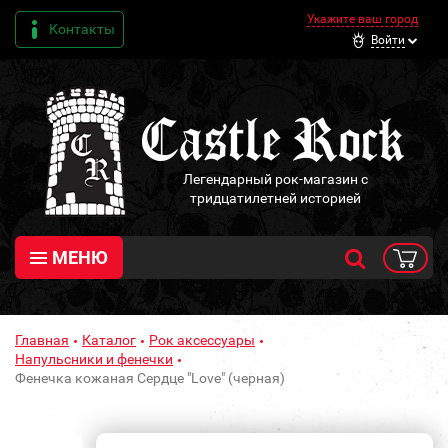
Укажите ваш город
Контакты
Войти
Легендарный рок-магазин с
тридцатилетней историей
МЕНЮ
Главная
Каталог
Рок аксессуары
Напульсники и фенечки
Фенечка кожаная Сердце "Love" (черная)