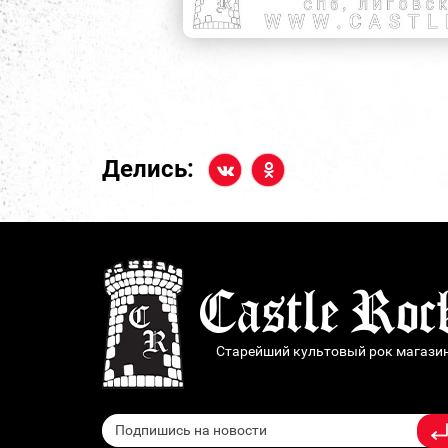
Делись:
Старейший культовый рок магази