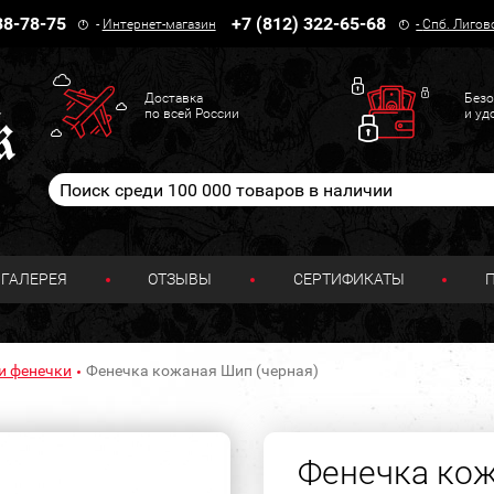
38-78-75
+7 (812) 322-65-68
-
Интернет-магазин
-
Спб. Лигов
Доставка
Безо
по всей России
и уд
ГАЛЕРЕЯ
ОТЗЫВЫ
СЕРТИФИКАТЫ
и фенечки
Фенечка кожаная Шип (черная)
Фенечка кож