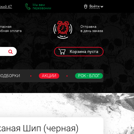
Мы вам
Войти
ский 47
перезвоним
пасная
Отправка
обная оплата
в день заказа
Корзина пуста
ПОДБОРКИ
АКЦИИ
РОК - БЛОГ
аная Шип (черная)