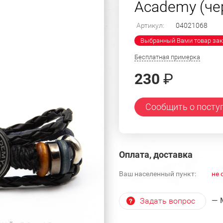
Academy (че
Артикул:
04021068
Выбранный Вами товар зак
Бесплатная примерка
230
₽
Сообщить о посту
Оплата, доставка
Ваш населенный пункт:
не 
— 
Задать вопрос