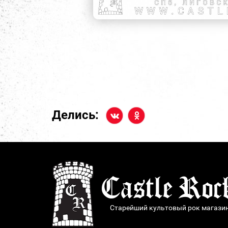
Делись:
Старейший культовый рок магази