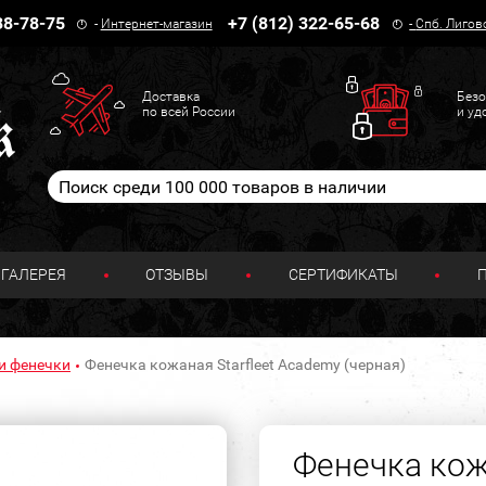
38-78-75
+7 (812) 322-65-68
-
Интернет-магазин
-
Спб. Лигов
Доставка
Безо
по всей России
и уд
ГАЛЕРЕЯ
ОТЗЫВЫ
СЕРТИФИКАТЫ
и фенечки
Фенечка кожаная Starfleet Academy (черная)
Фенечка кожа