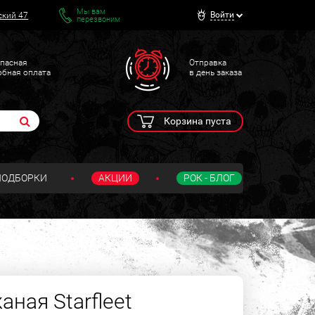
Мы вам
Войти
ский 47
перезвоним
пасная
Отправка
обная оплата
в день заказа
Корзина пуста
ПОДБОРКИ
АКЦИИ
РОК - БЛОГ
ная Starfleet