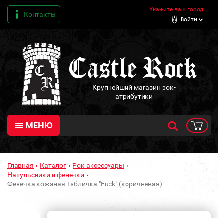
Укажите ваш город
Контакты
Войти
Крупнейший магазин рок-
атрибутики
МЕНЮ
Главная
Каталог
Рок аксессуары
Напульсники и фенечки
Фенечка кожаная Табличка "Fuck" (коричневая)