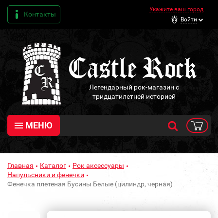
Укажите ваш город
Контакты
Войти
Легендарный рок-магазин с
тридцатилетней историей
МЕНЮ
Главная
Каталог
Рок аксессуары
Напульсники и фенечки
Фенечка плетеная Бусины Белые (цилиндр, черная)