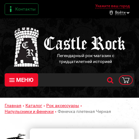
Укажите ваш город
Контакты
Войти
Легендарный рок-магазин с
тридцатилетней историей
МЕНЮ
Главная
Каталог
Рок аксессуары
Напульсники и фенечки
Фенечка плетеная Черная