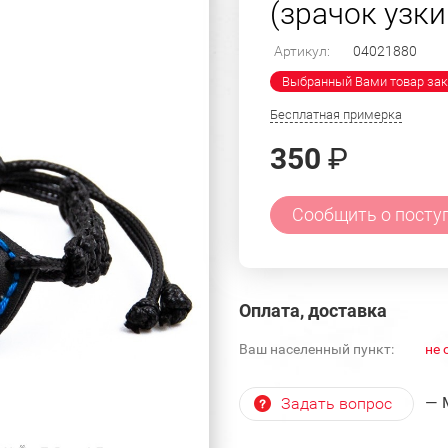
(зрачок узки
Артикул:
04021880
Выбранный Вами товар зак
Бесплатная примерка
350
₽
Сообщить о посту
Оплата, доставка
Ваш населенный пункт:
не 
— 
Задать вопрос