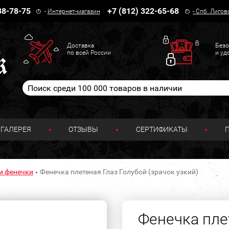
38-78-75
+7 (812) 322-65-68
-
Интернет-магазин
-
Спб. Лигов
Доставка
Безо
по всей России
и уд
ГАЛЕРЕЯ
ОТЗЫВЫ
СЕРТИФИКАТЫ
и фенечки
Фенечка плетеная Глаз Голубой (зрачок узкий)
Фенечка пле