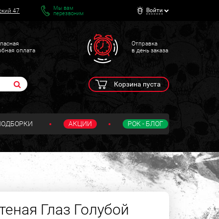
Мы вам
Войти
ский 47
перезвоним
пасная
Отправка
обная оплата
в день заказа
Корзина пуста
ПОДБОРКИ
АКЦИИ
РОК - БЛОГ
теная Глаз Голубой