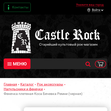
Укажите ваш город
Контакты
Войти
Старейший культовый рок-магазин
МЕНЮ
Главная
Каталог
Рок аксессуары
Напульсники и фенечки
Фенечка плетеная Коса Бечевка Ремни (черная)