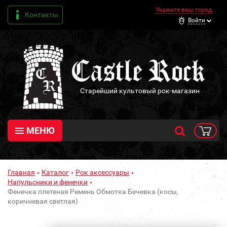
Укажите ваш город
Контакты
Войти
Старейший культовый рок-магазин
МЕНЮ
Главная
Каталог
Рок аксессуары
Напульсники и фенечки
Фенечка плетеная Ремень Обмотка Бечевка (косы,
коричневая светлая)