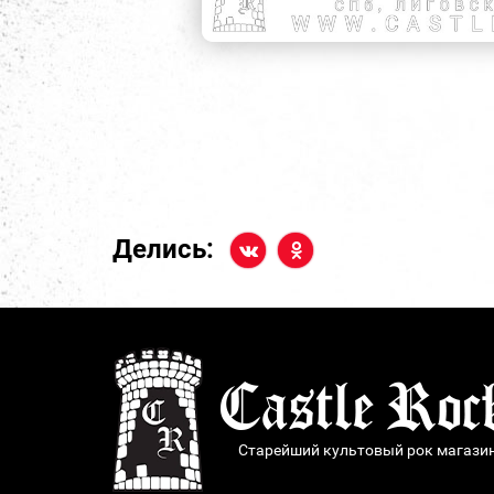
Делись:
Старейший культовый рок магази