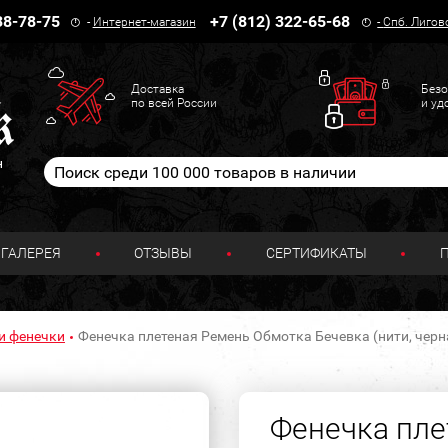
38-78-75
+7 (812) 322-65-68
-
Интернет-магазин
-
Спб. Лигов
Доставка
Безо
по всей России
и уд
н
ГАЛЕРЕЯ
ОТЗЫВЫ
СЕРТИФИКАТЫ
и фенечки
Фенечка плетеная Ремень Обмотка Бечевка (нити, черн
Фенечка пле