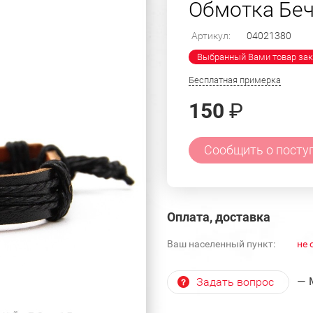
Обмотка Беч
Артикул:
04021380
Выбранный Вами товар зак
Бесплатная примерка
150
₽
Сообщить о посту
Оплата, доставка
Ваш населенный пункт:
не 
— 
Задать вопрос