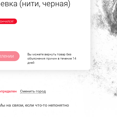
евка (нити, черная)
ончился!
Вы можете вернуть товар без
плении
объяснения причин в течение 14
дней
определен
Cменить город
Мы на связи, если что-то непонятно