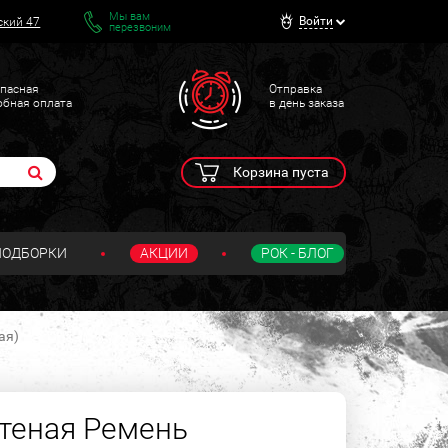
Мы вам
Войти
ский 47
перезвоним
пасная
Отправка
обная оплата
в день заказа
Корзина пуста
ПОДБОРКИ
АКЦИИ
РОК - БЛОГ
ая)
теная Ремень