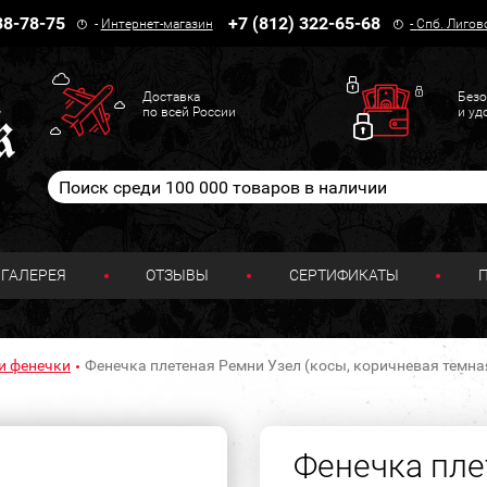
38-78-75
+7 (812) 322-65-68
-
Интернет-магазин
-
Спб. Лигов
Доставка
Безо
по всей России
и уд
ГАЛЕРЕЯ
ОТЗЫВЫ
СЕРТИФИКАТЫ
и фенечки
Фенечка плетеная Ремни Узел (косы, коричневая темна
Фенечка пле