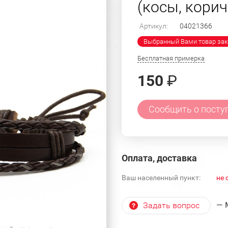
(косы, кори
Артикул:
04021366
Выбранный Вами товар зак
Бесплатная примерка
150
₽
Сообщить о посту
Оплата, доставка
Ваш населенный пункт:
не 
— 
Задать вопрос