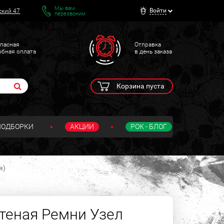
Мы вам
Войти
ский 47
перезвоним
пасная
Отправка
обная оплата
в день заказа
Корзина пуста
ПОДБОРКИ
АКЦИИ
РОК - БЛОГ
я)
теная Ремни Узел