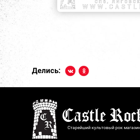
Делись:
Старейший культовый рок магази