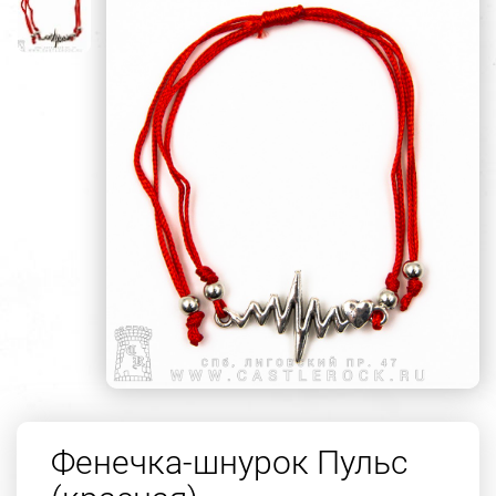
Фенечка-шнурок Пульс