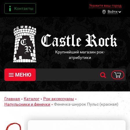
Укажите ваш город
Контакты
Войти
Крупнейший магазин рок-
атрибутики
МЕНЮ
Главная
Каталог
Рок аксессуары
Напульсники и фенечки
Фенечка-шнурок Пульс (красная)