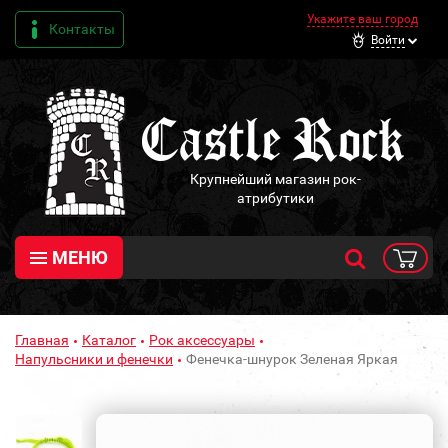
Укажите ваш город
Контакты
Войти
Крупнейший магазин рок-
атрибутики
МЕНЮ
Главная
Каталог
Рок аксессуары
Напульсники и фенечки
Фенечка-шнурок Зеленая Яркая