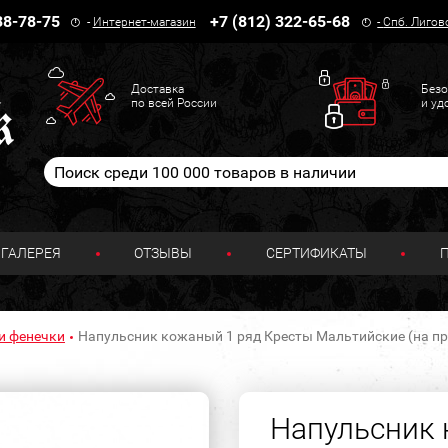
38-78-75
+7 (812) 322-65-68
-
Интернет-магазин
-
Спб. Лигов
Доставка
Безо
по всей России
и уд
ГАЛЕРЕЯ
ОТЗЫВЫ
СЕРТИФИКАТЫ
и фенечки
Напульсник кожаный 1 ряд Кресты Мальтийские (на п
Напульсник 