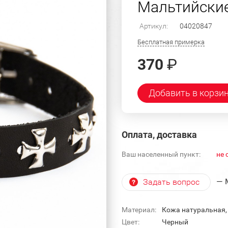
Мальтийские
Артикул:
04020847
Бесплатная примерка
370
₽
Добавить в корзи
Оплата, доставка
Ваш населенный пункт:
не 
— 
Задать вопрос
Материал:
Кожа натуральная,
Цвет:
Черный