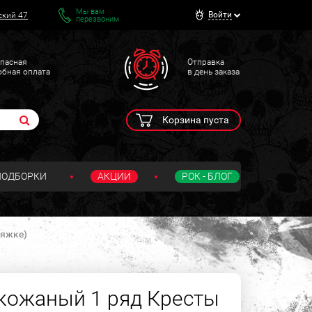
Мы вам
Войти
ский 47
перезвоним
пасная
Отправка
обная оплата
в день заказа
Корзина пуста
ПОДБОРКИ
АКЦИИ
РОК - БЛОГ
ряжке)
кожаный 1 ряд Кресты