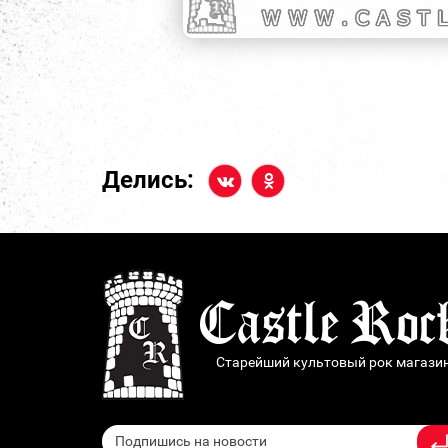
Делись:
Старейший культовый рок магази