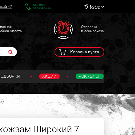
Мы вам
Войти
ский 47
перезвоним
пасная
Отправка
обная оплата
в день заказа
Корзина пуста
ПОДБОРКИ
АКЦИИ
РОК - БЛОГ
х)
 кожзам Широкий 7