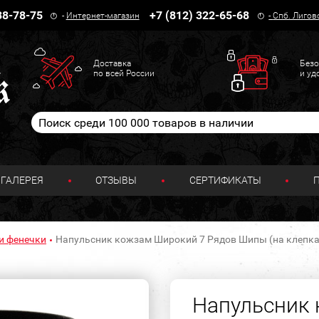
38-78-75
+7 (812) 322-65-68
-
Интернет-магазин
-
Спб. Лигов
Доставка
Безо
по всей России
и уд
ГАЛЕРЕЯ
ОТЗЫВЫ
СЕРТИФИКАТЫ
и фенечки
Напульсник кожзам Широкий 7 Рядов Шипы (на клепка
Напульсник