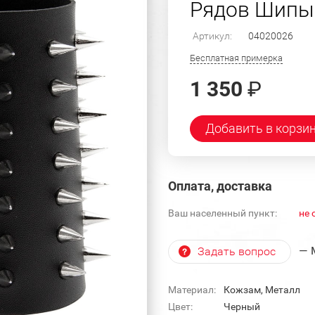
Рядов Шипы 
Артикул:
04020026
Бесплатная примерка
1 350
₽
Добавить в корзи
Оплата, доставка
Ваш населенный пункт:
не 
— 
Задать вопрос
Материал:
Кожзам, Металл
Цвет:
Черный