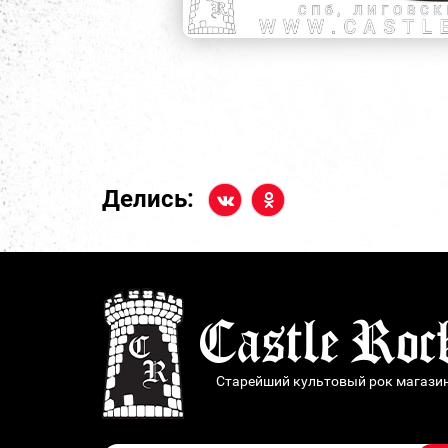
Делись:
Старейший культовый рок магази