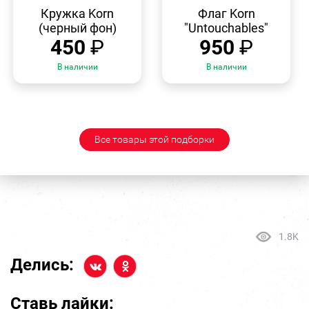
БЫСТРЫЙ
БЫСТРЫЙ
ПРОСМОТР
ПРОСМОТР
Кружка Korn
Флаг Korn
(черный фон)
"Untouchables"
450
₽
950
₽
В наличии
В наличии
Все товары этой подборки
1.8K
Делись:
Ставь лайки: