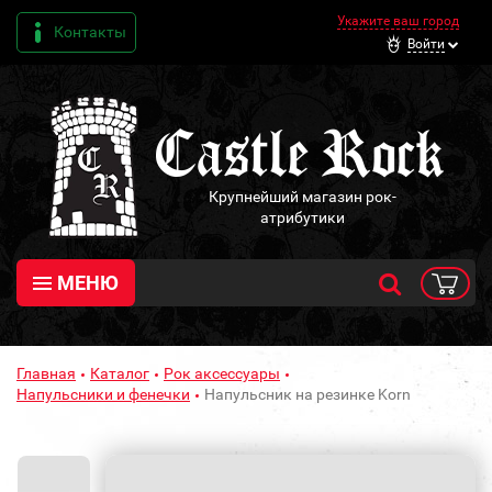
Укажите ваш город
Контакты
Войти
Крупнейший магазин рок-
атрибутики
МЕНЮ
Главная
Каталог
Рок аксессуары
Напульсники и фенечки
Напульсник на резинке Korn