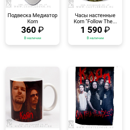
БЫСТРЫЙ
БЫСТРЫЙ
ПРОСМОТР
ПРОСМОТР
Подвеска Медиатор
Часы настенные
Korn
Korn "Follow The...
360
₽
1 590
₽
В наличии
В наличии