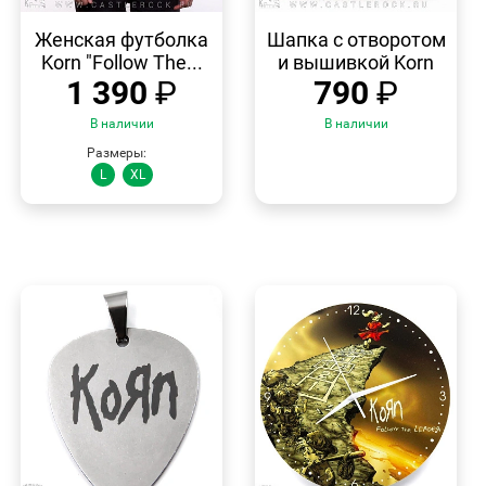
БЫСТРЫЙ
БЫСТРЫЙ
ПРОСМОТР
ПРОСМОТР
Женская футболка
Шапка с отворотом
Korn "Follow The...
и вышивкой Korn
1 390
₽
790
₽
В наличии
В наличии
Размеры:
L
XL