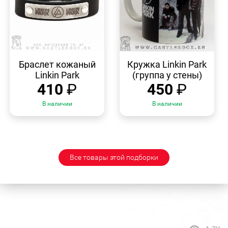
БЫСТРЫЙ
БЫСТРЫЙ
ПРОСМОТР
ПРОСМОТР
Браслет кожаный
Кружка Linkin Park
Linkin Park
(группа у стены)
410
₽
450
₽
В наличии
В наличии
Все товары этой подборки