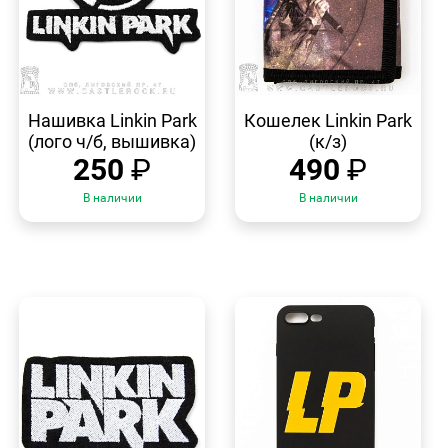
БЫСТРЫЙ
БЫСТРЫЙ
ПРОСМОТР
ПРОСМОТР
Нашивка Linkin Park
Кошелек Linkin Park
(лого ч/б, вышивка)
(к/з)
250
₽
490
₽
В наличии
В наличии