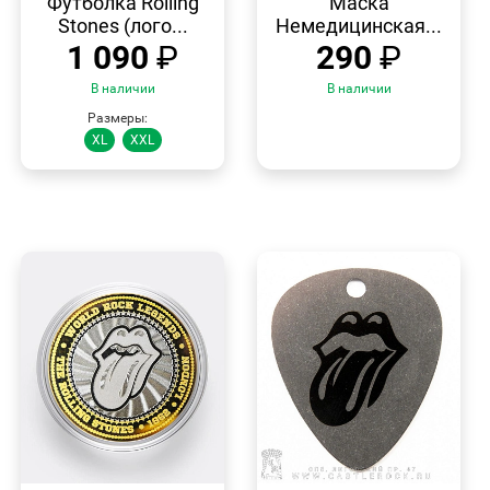
Футболка Rolling
Маска
Stones (лого...
Немедицинская...
1 090
₽
290
₽
В наличии
В наличии
Размеры:
XL
XXL