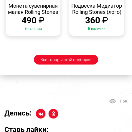
БЫСТРЫЙ
БЫСТРЫЙ
ПРОСМОТР
ПРОСМОТР
Монета сувенирная
Подвеска Медиатор
малая Rolling Stones
Rolling Stones (лого)
490
₽
360
₽
В наличии
В наличии
Все товары этой подборки
1.6K
Делись:
Ставь лайки: