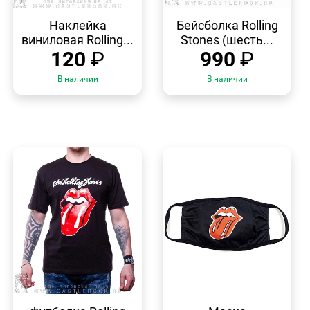
БЫСТРЫЙ
БЫСТРЫЙ
ПРОСМОТР
ПРОСМОТР
Наклейка
Бейсболка Rolling
виниловая Rolling...
Stones (шесть...
120
₽
990
₽
В наличии
В наличии
БЫСТРЫЙ
БЫСТРЫЙ
ПРОСМОТР
ПРОСМОТР