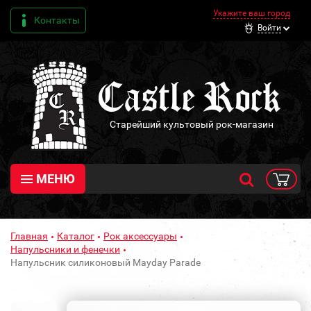
Укажите ваш город
Контакты
Войти
Старейший культовый рок-магазин
МЕНЮ
Главная
Каталог
Рок аксессуары
Напульсники и фенечки
Напульсник силиконовый Mayday Parade