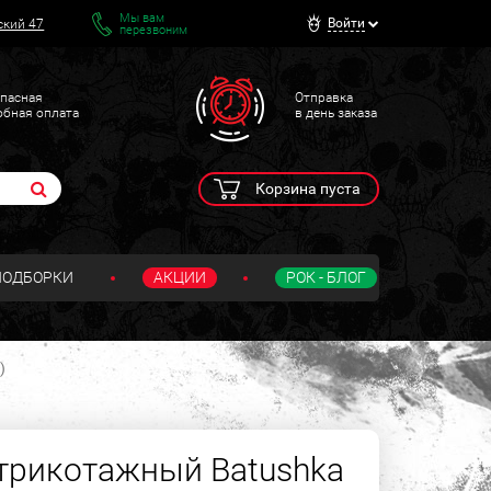
Мы вам
Войти
ский 47
перезвоним
пасная
Отправка
обная оплата
в день заказа
Корзина пуста
ПОДБОРКИ
АКЦИИ
РОК - БЛОГ
)
трикотажный Batushka