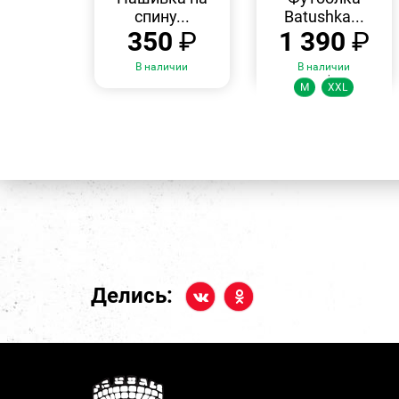
спину...
Batushka...
350
₽
1 390
₽
В наличии
В наличии
Размеры:
M
XXL
Делись: