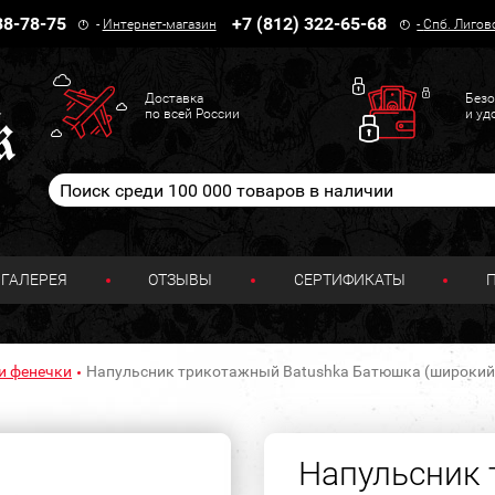
38-78-75
+7 (812) 322-65-68
-
Интернет-магазин
-
Спб. Лигов
Доставка
Безо
по всей России
и уд
ГАЛЕРЕЯ
ОТЗЫВЫ
СЕРТИФИКАТЫ
и фенечки
Напульсник трикотажный Batushka Батюшка (широкий
Напульсник 