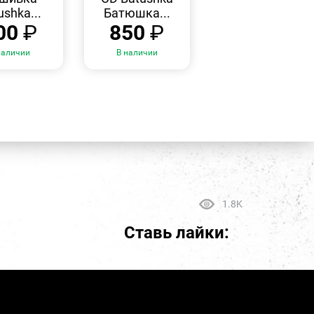
ushka...
Батюшка...
00
₽
850
₽
наличии
В наличии
1.8K
Ставь лайки: