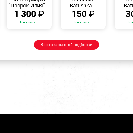
"Пророк Илия"...
Batushka...
Bat
1 300
₽
150
₽
3
В наличии
В наличии
В 
Все товары этой подборки