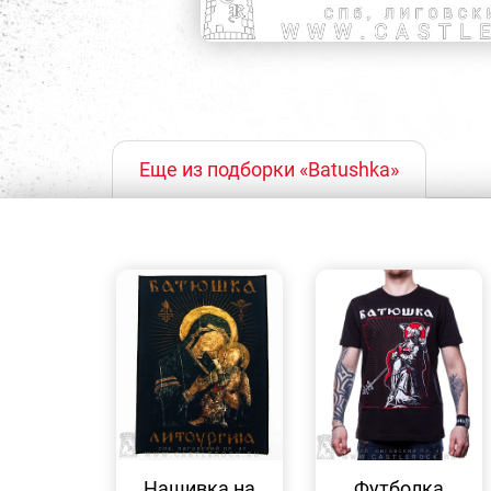
Еще из подборки «Batushka»
БЫСТРЫЙ
БЫСТРЫЙ
ПРОСМОТР
ПРОСМОТР
Нашивка на
Футболка