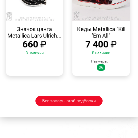
БЫСТРЫЙ
БЫСТРЫЙ
ПРОСМОТР
ПРОСМОТР
Значок цанга
Кеды Metallica "Kill
Metallica Lars Ulrich...
'Em All"
660
₽
7 400
₽
В наличии
В наличии
Размеры:
36
Все товары этой подборки