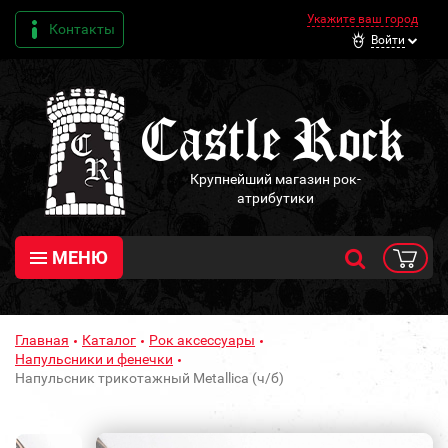
Укажите ваш город
Контакты
Войти
Крупнейший магазин рок-
атрибутики
МЕНЮ
Главная
Каталог
Рок аксессуары
Напульсники и фенечки
Напульсник трикотажный Metallica (ч/б)