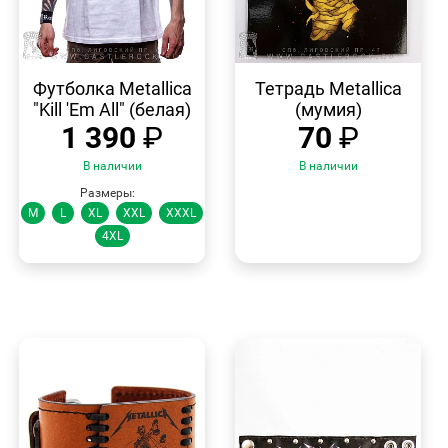
БЫСТРЫЙ
БЫСТРЫЙ
ПРОСМОТР
ПРОСМОТР
Футболка Metallica
Тетрадь Metallica
"Kill 'Em All" (белая)
(мумия)
1 390
₽
70
₽
В наличии
В наличии
Размеры:
M
L
XL
XXL
XXXL
4XL