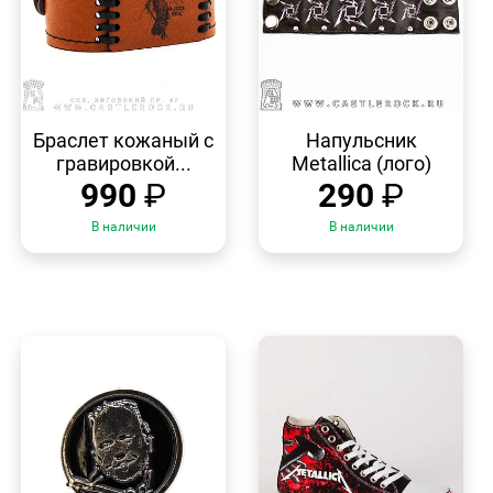
БЫСТРЫЙ
БЫСТРЫЙ
ПРОСМОТР
ПРОСМОТР
Браслет кожаный с
Напульсник
гравировкой...
Metallica (лого)
990
₽
290
₽
В наличии
В наличии