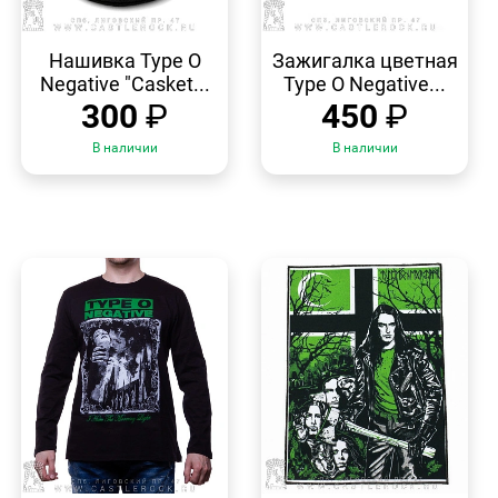
БЫСТРЫЙ
БЫСТРЫЙ
ПРОСМОТР
ПРОСМОТР
Нашивка Type O
Зажигалка цветная
Negative "Casket...
Type O Negative...
300
₽
450
₽
В наличии
В наличии