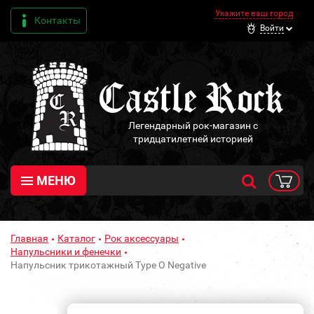
Укажите ваш город
Контакты
Войти
Легендарный рок-магазин с
тридцатилетней историей
МЕНЮ
Главная
Каталог
Рок аксессуары
Напульсники и фенечки
Напульсник трикотажный Type O Negative