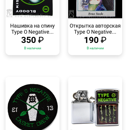
БЫСТРЫЙ
БЫСТРЫЙ
ПРОСМОТР
ПРОСМОТР
Нашивка на спину
Открытка авторская
Type O Negative...
Type O Negative...
350
₽
190
₽
В наличии
В наличии