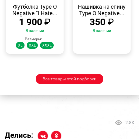
БЫСТРЫЙ
БЫСТРЫЙ
ПРОСМОТР
ПРОСМОТР
Футболка Type O
Нашивка на спину
Negative "I Hate...
Type O Negative...
1 900
₽
350
₽
В наличии
В наличии
Размеры:
XL
XXL
XXXL
Все товары этой подборки
2.8K
Делись: