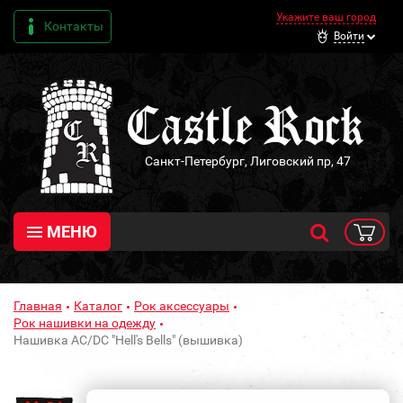
Укажите ваш город
Контакты
Войти
Санкт-Петербург, Лиговский пр, 47
МЕНЮ
Главная
Каталог
Рок аксессуары
Рок нашивки на одежду
Нашивка AC/DC "Hell's Bells" (вышивка)