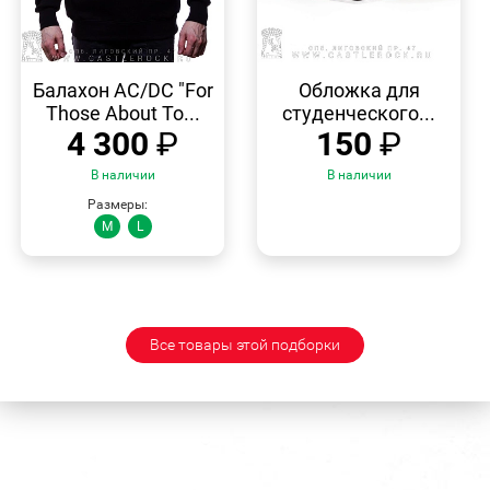
БЫСТРЫЙ
БЫСТРЫЙ
ПРОСМОТР
ПРОСМОТР
Балахон AC/DC "For
Обложка для
Those About To...
студенческого...
4 300
₽
150
₽
В наличии
В наличии
Размеры:
M
L
Все товары этой подборки