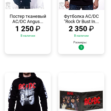
БЫСТРЫЙ
БЫСТРЫЙ
ПРОСМОТР
ПРОСМОТР
Постер тканевый
Футболка AC/DC
AC/DC Angus...
"Rock Or Bust In...
1 250
₽
2 350
₽
В наличии
В наличии
Размеры:
S