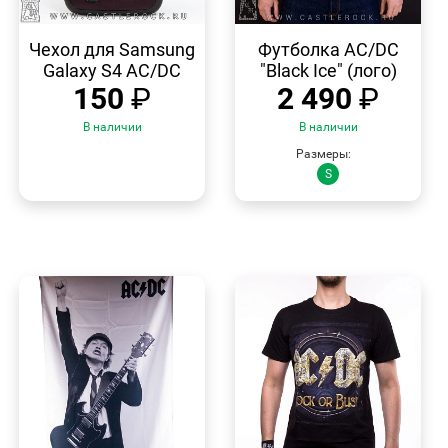
БЫСТРЫЙ
БЫСТРЫЙ
ПРОСМОТР
ПРОСМОТР
Чехол для Samsung
Футболка AC/DC
Galaxy S4 AC/DC
"Black Ice" (лого)
150
₽
2 490
₽
В наличии
В наличии
Размеры:
S